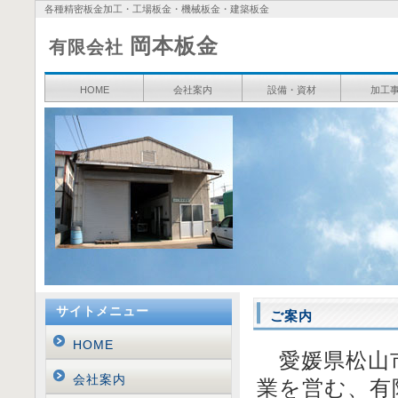
各種精密板金加工・工場板金・機械板金・建築板金
岡本板金
有限会社
HOME
会社案内
設備・資材
加工
サイトメニュー
ご案内
HOME
愛媛県松山市
会社案内
業を営む、有